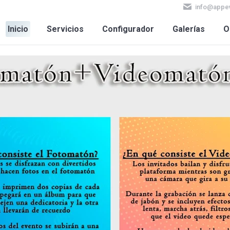
info@appe
nicio
Servicios
Configurador
Galerías
Opin
Inicio
Servicios
Configurador
Galerías
O